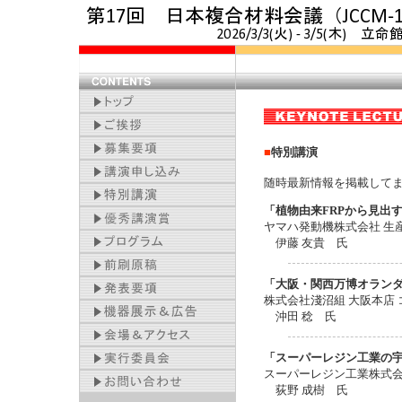
■
特別講演
随時最新情報を掲載して
「植物由来FRPから見出
ヤマハ発動機株式会社 生
伊藤 友貴 氏
「大阪・関西万博オランダ
株式会社淺沼組 大阪本店 
沖田 稔 氏
「スーパーレジン工業の
スーパーレジン工業株式会
荻野 成樹 氏